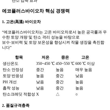
탄소 감축 효과
에코플러스바이오차 핵심 경쟁력
1. 고온(高溫) 바이오차
“에코플러스바이오차는
고온 바이오차
로서 높은 공극률과 우
수한 토양 개량 및 탄소 격리 성능을 바탕으로
보수·보비력 및 토양 보온성을 향상시켜 작물 생장을 촉진합
니다”
항목
저온
중온
고온
생산온도
350~450 ℃
450~550 ℃
600 ℃ 이상
탄소 안정성
중간
높음
매우 높음
토양 반응성
높음
중간
낮음
PH 개선
낮음
중간
높음
흡착 성능
낮음
중간
높음
탄소크레딧 적합성
X
△
○
2. 품질규격충족