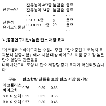
잔류농약 463종
불검출
충족
잔류농약
잔류농약 34종
불검출
충족
…
…
…
PAHs 16종
충족
6
잔류성
20
PCDD/Fs 17종
충족
유기오염물질
…
…
…
3. (공공연구기반) 높은 탄소 저장 효과
“에코플러스바이오차는 수원시 주관 『탄소중립 가로녹지 효
과분석 실증시험』에서 시험 대상 바이오차 제품 중
가장 높은
탄소 함량과 잔존율
을
나타내었으며, 토양 내 탄소 저장량 증가 효과가 확인되었습니
다”
구분
탄소함량
잔존율
토양 탄소 저장 증가량
에코플러스
0.76
0.89
0.68
바이오차
A 바이오차
0.55
0.65
0.36
B 바이오차
0.57
0.80
0.46