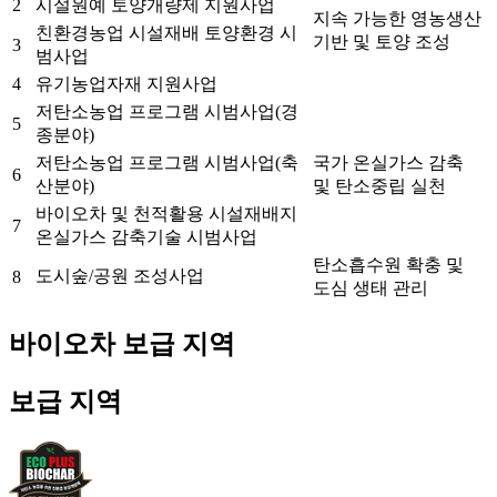
2
시설원예 토양개량제 지원사업
지속 가능한 영농생산
친환경농업 시설재배 토양환경 시
기반 및 토양 조성
3
범사업
4
유기농업자재 지원사업
저탄소농업 프로그램 시범사업(경
5
종분야)
저탄소농업 프로그램 시범사업(축
국가 온실가스 감축
6
산분야)
및 탄소중립 실천
바이오차 및 천적활용 시설재배지
7
온실가스 감축기술 시범사업
탄소흡수원 확충 및
도시숲/공원 조성사업
8
도심 생태 관리
바이오차 보급 지역
보급 지역