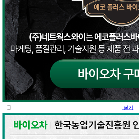
닫기
하루열지않기