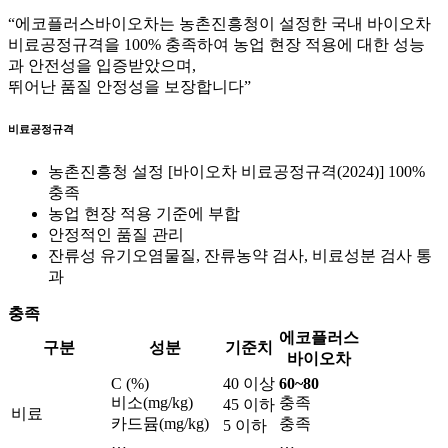
“에코플러스바이오차는 농촌진흥청이 설정한 국내 바이오차
비료공정규격을 100% 충족
하여 농업 현장 적용에 대한 성능
과 안전성을 입증받았으며,
뛰어난 품질 안정성을 보장합니다”
비료공정규격
농촌진흥청 설정 [바이오차 비료공정규격(2024)] 100%
충족
농업 현장 적용 기준에 부합
안정적인 품질 관리
잔류성 유기오염물질, 잔류농약 검사, 비료성분 검사 통
과
충족
에코플러스
구분
성분
기준치
바이오차
C (%)
40 이상
60~80
비소(mg/kg)
충족
45 이하
비료
카드뮴(mg/kg)
충족
5 이하
…
…
…